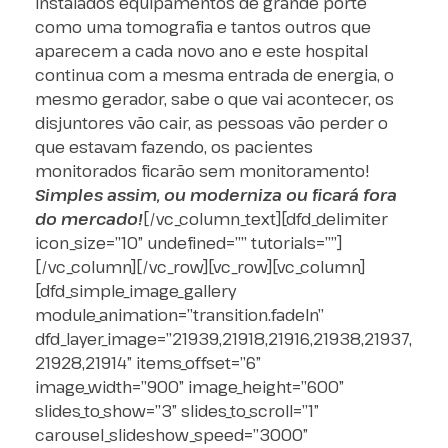
instalados equipamentos de grande porte
como uma tomografia e tantos outros que
aparecem a cada novo ano e este hospital
continua com a mesma entrada de energia, o
mesmo gerador, sabe o que vai acontecer, os
disjuntores vão cair, as pessoas vão perder o
que estavam fazendo, os pacientes
monitorados ficarão sem monitoramento!
Simples assim, ou moderniza ou ficará fora
do mercado!
[/vc_column_text][dfd_delimiter
icon_size=”10″ undefined=”” tutorials=””]
[/vc_column][/vc_row][vc_row][vc_column]
[dfd_simple_image_gallery
module_animation=”transition.fadeIn”
dfd_layer_image=”21939,21918,21916,21938,21937,
21928,21914″ items_offset=”6″
image_width=”900″ image_height=”600″
slides_to_show=”3″ slides_to_scroll=”1″
carousel_slideshow_speed=”3000″