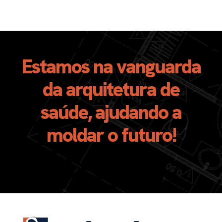
Estamos na vanguarda
da arquitetura de
saúde, ajudando a
moldar o futuro!