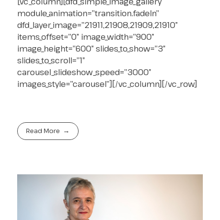
[vc_column][dfd_simple_image_gallery
module_animation=”transition.fadeIn”
dfd_layer_image=”21911,21908,21909,21910″
items_offset=”0″ image_width=”900″
image_height=”600″ slides_to_show=”3″
slides_to_scroll=”1″
carousel_slideshow_speed=”3000″
images_style=”carousel”][/vc_column][/vc_row]
Read More